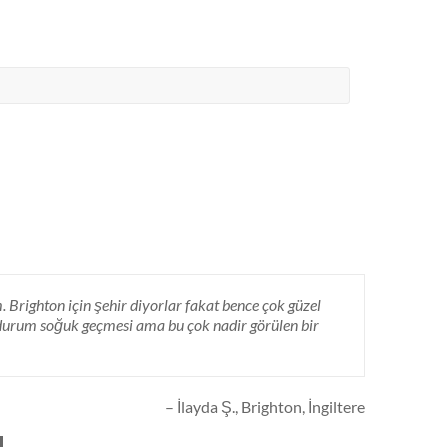
righton için şehir diyorlar fakat bence çok güzel
ğim 10 haftalık süre içinde İngilizce seviyemi çok
 durum soğuk geçmesi ama bu çok nadir görülen bir
 personel gerek öğretmen kalitesi olarak standartın
rklı…
Read more
İlayda Ş.
Brighton, İngiltere
Ömer Ü.