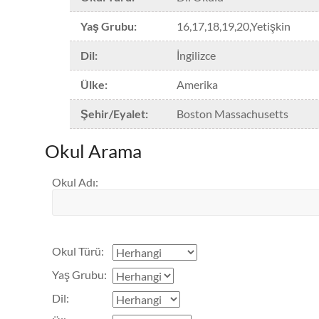
showpanoramio=”false”]
Geçerlilik süresi
3 Eylül – 21 Aralık 2012 başlayan 
Yaş Grubu
:
16,17,18,19,20,Yetişkin
kayıtlar için geçerlidir.
Dil
:
İngilizce
Boston-San Diego-San
Ülke
:
Amerika
Francisco-Miami-Los Angeles
Şehir/Eyalet
:
Boston Massachusetts
Genel
$ 275
Okul Arama
$ 280
Yarı yoğun
Okul Adı
:
Yoğun
$ 315
Okul Türü
:
Yaş Grubu
:
Dil
: