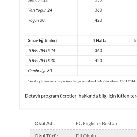
Yarı Yoğun 24
360
Yoğun 30
420
Sınav Eğitimleri
4 Hafta
8 
TOEFL/IELTS 24
360
TOEFL/IELTS 30
420
Cambridge 30
–
*Kurslar yıl boyunca her hafta Pazartesi günü başlamaktadır. Güncelleme: 11.01.2014
Detaylı program ücretleri hakkında bilgi için lütfen terc
[google-map-v3 width=”650″ height=”400″ zoom=”6″ 
Okul Adı
:
EC English - Boston
zoomcontrol=”true” scalecontrol=”true” streetviewcon
Amerika Merkezleri İndirim Fırsatları
addmarkermashupbubble=”false” addmarkerlist=”Bosto
Okul Türü
:
Dil Okulu