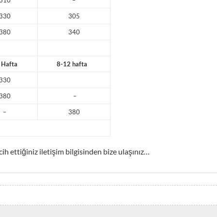
330
305
380
340
Hafta
8-12 hafta
330
380
–
–
380
ih ettiğiniz iletişim bilgisinden bize ulaşınız…
maptype=”roadmap” mapalign=”center” directionhint=”false” lan
trol=”true” scrollwheelcontrol=”false” draggable=”true” tiltfou
n{}university.png{}EC English Boston Merkezi” bubbleautopan=”