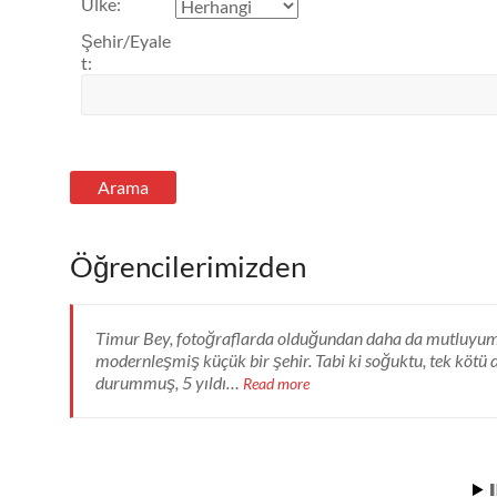
Ülke
:
Şehir/Eyale
t
:
Öğrencilerimizden
Timur Bey, fotoğraflarda olduğundan daha da mutluyum. B
Regent Oxford School’da geçirdi
modernleşmiş küçük bir şehir. Tabi ki soğuktu, tek kötü
daha ileri taşıma fırsatı yakaladım. Okul gerek
durummuş, 5 yıldı…
çok daha üstündeydi. Tabii bu ortamda hem fa
Read more