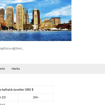
ingilizce eğitimi…
risi
Harita
e haftalık ücretler USD $
8-23
24+
310
–