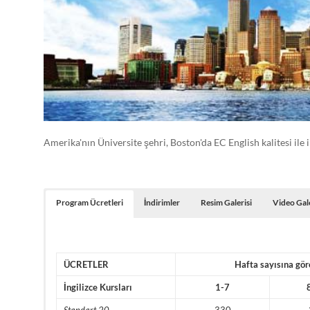
Athletic
Counseling
Uluslararası
Akademik
ve
Sportif
Danışmanlık
Amerika'nın Üniversite şehri, Boston'da EC English kalitesi ile 
–
International
Academic
and
Program Ücretleri
İndirimler
Resim Galerisi
Video Gale
Athletic
Counseling
ÜCRETLER
Hafta sayısına gör
İngilizce Kursları
1-7
Standart 20
330