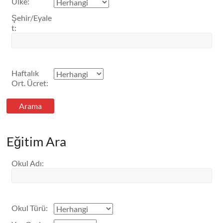
Ülke
:
Şehir/Eyale
t
:
Haftalık
Ort. Ücret
:
Eğitim Ara
Okul Adı
:
Okul Türü
: