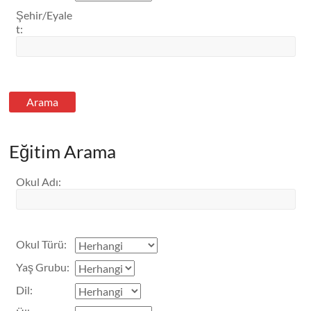
Şehir/Eyale
t
:
Eğitim Arama
Okul Adı
:
Okul Türü
:
Yaş Grubu
:
FLS Las Vegas Institute Konaklama
Dil
: