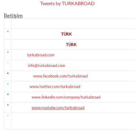
Tweets by TURKABROAD
İletişim
GSM:
+90 543 345 8875 (
TÜRK
)
Tel/Fax:
+90 216 346 8875 (
TÜRK
)
Skype:
turkabroad.com
e-mail:
info@turkabroad.com
Facebook:
www.facebook.com/turkabroad
Twitter:
www.twitter.com/turkabroad
LinkedIn:
www.linkedin.com/company/turkabroad
YouTube:
www.youtube.com/turkabroad
Address:
Kalamış fener Cad. Sıtkı Paşa Apt. No:68/12, Kalamış, 347
İstanbul - TÜRKİYE