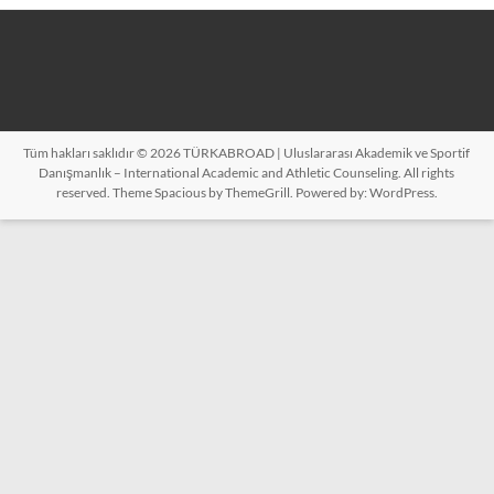
Tüm hakları saklıdır © 2026
TÜRKABROAD | Uluslararası Akademik ve Sportif
Danışmanlık – International Academic and Athletic Counseling
. All rights
reserved. Theme
Spacious
by ThemeGrill. Powered by:
WordPress
.