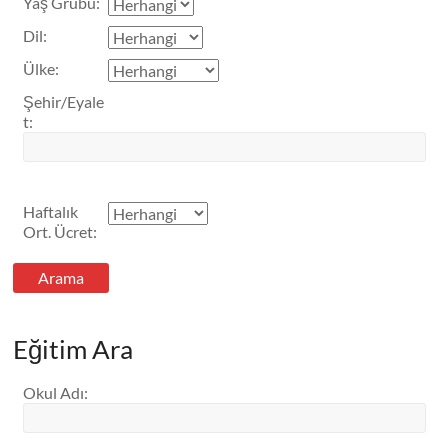
Yaş Grubu
:
Dil
:
Ülke
:
Şehir/Eyale
t
:
Haftalık
Ort. Ücret
:
Eğitim Ara
Okul Adı
: