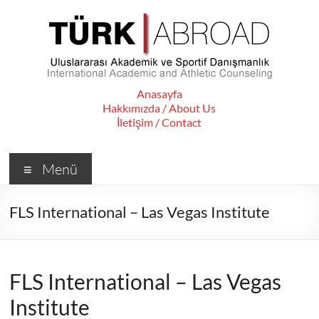
Skip
to
content
TÜRKABROAD
Anasayfa
Hakkımızda / About Us
|
İletişim / Contact
Uluslararası
Menü
Akademik
ve
FLS International – Las Vegas Institute
Sportif
Danışmanlık
FLS International – Las Vegas
–
Institute
International