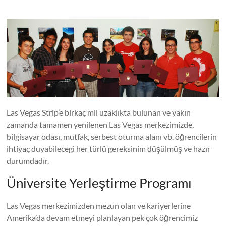
Academic
and
Athletic
Counseling
Uluslararası
Akademik
Las Vegas Strip’e birkaç mil uzaklıkta bulunan ve yakın
ve
zamanda tamamen yenilenen Las Vegas merkezimizde,
Sportif
bilgisayar odası, mutfak, serbest oturma alanı vb. öğrencilerin
Danışmanlık
ihtiyaç duyabilecegi her türlü gereksinim düşülmüş ve hazır
–
durumdadır.
International
Academic
Üniversite Yerleştirme Programı
and
Athletic
Las Vegas merkezimizden mezun olan ve kariyerlerine
Counseling
Amerika’da devam etmeyi planlayan pek çok öğrencimiz