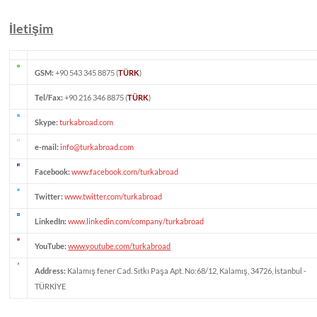
İletişim
GSM:
+90 543 345 8875 (
TÜRK
)
Tel/Fax:
+90 216 346 8875 (
TÜRK
)
Skype:
turkabroad.com
e-mail:
info@turkabroad.com
Facebook:
www.facebook.com/turkabroad
Twitter:
www.twitter.com/turkabroad
LinkedIn:
www.linkedin.com/company/turkabroad
YouTube:
www.youtube.com/turkabroad
Address:
Kalamış fener Cad. Sıtkı Paşa Apt. No:68/12, Kalamış, 34726, İstanbul -
TÜRKİYE