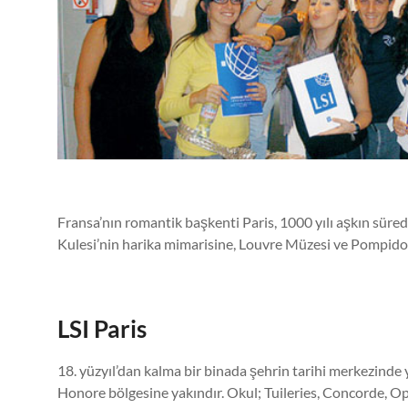
Athletic
Counseling
Uluslararası
Akademik
ve
Sportif
Danışmanlık
–
International
Fransa’nın romantik başkenti Paris, 1000 yılı aşkın sür
Academic
Kulesi’nin harika mimarisine, Louvre Müzesi ve Pompidou
and
Athletic
Counseling
LSI Paris
18. yüzyıl’dan kalma bir binada şehrin tarihi merkezin
Honore bölgesine yakındır. Okul; Tuileries, Concorde, Oper