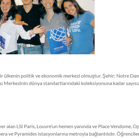
edir ülkenin politik ve ekonomik merkezi olmuştur. Şehir; Notre D
 Merkezinin dünya standartlarındaki koleksiyonuna kadar sayısız 
de yer alan LSI Paris, Louvre’un hemen yanında ve Place Vendome, 
a ve Pyramides istasyonlarına metroyla bağlantılıdır. Öğrenciler içi