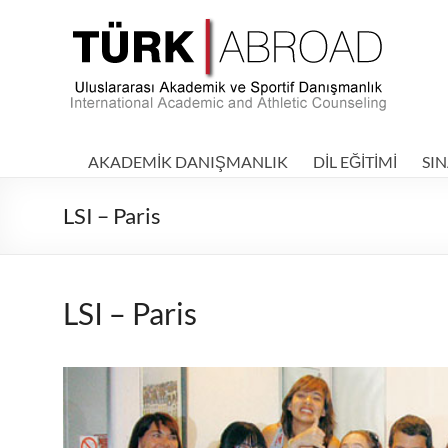
Skip
to
TÜRKABROAD
content
|
Uluslararası
Akademik
AKADEMİK DANIŞMANLIK
DİL EĞİTİMİ
SIN
ve
LSI – Paris
Sportif
Danışmanlık
–
LSI – Paris
International
Academic
and