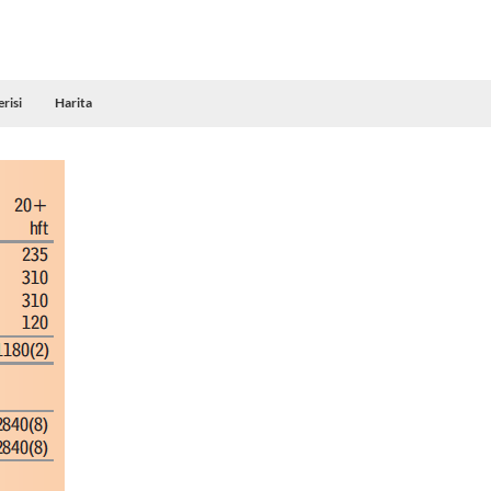
risi
Harita