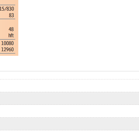
aptype=”roadmap” mapalign=”left” directionhint=”false” langua
trol=”true” scrollwheelcontrol=”false” draggable=”true” tiltfou
 fransa{}university.png{}LSI – Paris Merkezi” bubbleautopan=”tr
merkezler ve kurs
rnational School Year
(ISY)