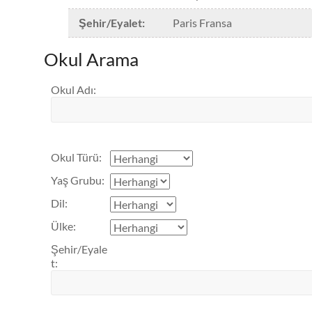
haftalık 210 Euro
haftalık 270
Şehir/Eyalet
:
Paris Fransa
Euro
Okul Arama
Okul Adı
:
Okul Türü
:
Yaş Grubu
:
Dil
:
Ülke
:
Şehir/Eyale
t
: