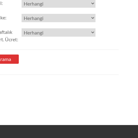
l
:
lke
:
ftalık
t. Ücret
: