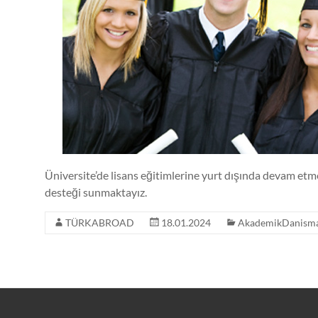
Athletic
Counseling
Uluslararası
Akademik
ve
Sportif
Danışmanlık
–
International
Üniversite’de lisans eğitimlerine yurt dışında devam et
Academic
desteği sunmaktayız.
and
Athletic
TÜRKABROAD
18.01.2024
AkademikDanisma
Counseling