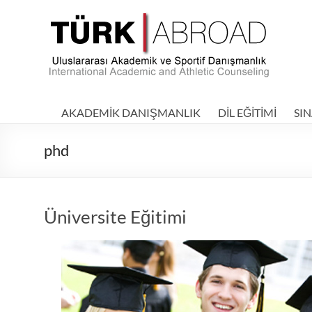
Skip
to
TÜRKABROAD
content
|
Uluslararası
Akademik
AKADEMİK DANIŞMANLIK
DİL EĞİTİMİ
SIN
ve
phd
Sportif
Danışmanlık
–
Üniversite Eğitimi
International
Academic
and