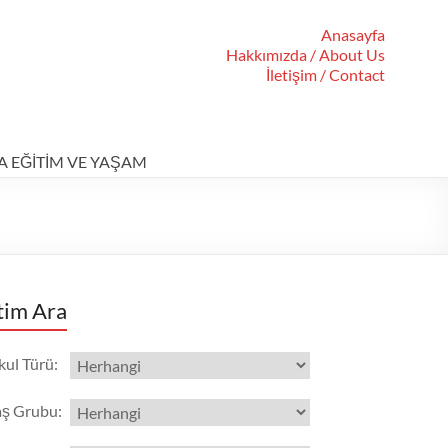
Anasayfa
Hakkımızda / About Us
İletişim / Contact
A EĞİTİM VE YAŞAM
tim Ara
kul Türü
:
aş Grubu
: