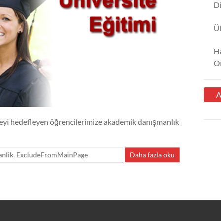
Di
Ü
Ha
Or
meyi hedefleyen öğrencilerimize akademik danışmanlık
nlik
,
ExcludeFromMainPage
Daha fazla oku