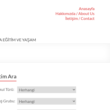
Anasayfa
Hakkımızda / About Us
İletişim / Contact
A EĞİTİM VE YAŞAM
tim Ara
kul Türü
:
aş Grubu
: