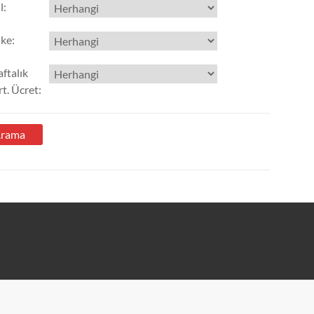
l
:
lke
:
ftalık
t. Ücret
: