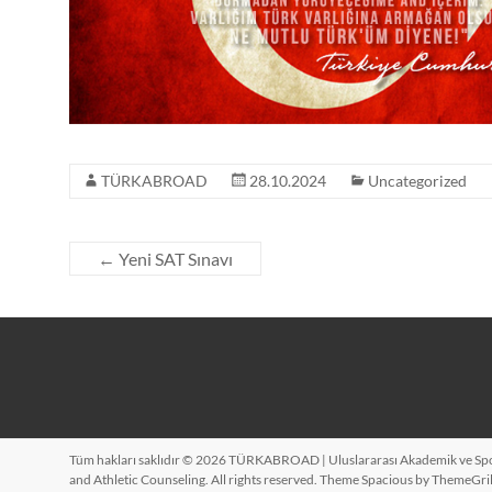
Athletic
Counseling
Uluslararası
Akademik
ve
Sportif
TÜRKABROAD
28.10.2024
Uncategorized
Danışmanlık
–
International
←
Yeni SAT Sınavı
Academic
and
Athletic
Counseling
Tüm hakları saklıdır © 2026
TÜRKABROAD | Uluslararası Akademik ve Spor
and Athletic Counseling
. All rights reserved. Theme
Spacious
by ThemeGril