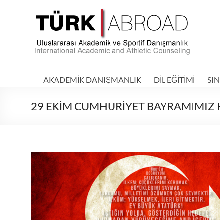
Skip
to
TÜRKABROAD
content
|
Uluslararası
Akademik
AKADEMİK DANIŞMANLIK
DİL EĞİTİMİ
SIN
ve
29 EKİM CUMHURİYET BAYRAMIMIZ
Sportif
Danışmanlık
–
International
Academic
and